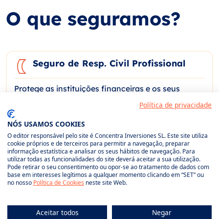
O que seguramos?
Seguro de Resp. Civil Profissional
Protege as instituições financeiras e os seus
profissionais face a reclamações derivadas de
Política de privacidade
erros, negligências ou incumprimentos na
prestação de serviços, cobrindo danos a terceiros
NÓS USAMOS COOKIES
por aconselhamento incorreto ou decisões
O editor responsável pelo site é Concentra Inversiones SL. Este site utiliza
cookie próprios e de terceiros para permitir a navegação, preparar
involuntárias.
informação estatística e analisar os seus hábitos de navegação. Para
utilizar todas as funcionalidades do site deverá aceitar a sua utilização.
Pode retirar o seu consentimento ou opor-se ao tratamento de dados com
base em interesses legítimos a qualquer momento clicando em “SET” ou
no nosso
Política de Cookies
neste site Web.
Seguro de D&O (Administradores e
Diretores)
Aceitar todos
Negar
Salvaguarda o património pessoal de