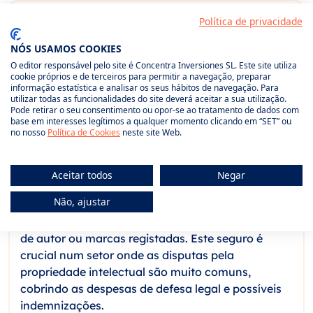
Seguro de Cibersegurança e
Política de privacidade
Proteção de Dados
NÓS USAMOS COOKIES
Cobertura perante ciberataques, fugas de
O editor responsável pelo site é Concentra Inversiones SL. Este site utiliza
cookie próprios e de terceiros para permitir a navegação, preparar
informação ou extorsão digital. Inclui
informação estatística e analisar os seus hábitos de navegação. Para
investigação forense, restauro de dados, despesas
utilizar todas as funcionalidades do site deverá aceitar a sua utilização.
Pode retirar o seu consentimento ou opor-se ao tratamento de dados com
de notificação e gestão de crise reputacional.
base em interesses legítimos a qualquer momento clicando em “SET” ou
no nosso
Política de Cookies
neste site Web.
Seguro de Propriedade Intelectual
Aceitar todos
Negar
Não, ajustar
Proporciona proteção perante litígios
relacionados com a infração de patentes, direitos
de autor ou marcas registadas. Este seguro é
crucial num setor onde as disputas pela
propriedade intelectual são muito comuns,
cobrindo as despesas de defesa legal e possíveis
indemnizações.