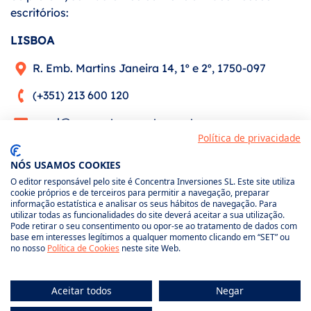
escritórios:
LISBOA
R. Emb. Martins Janeira 14, 1º e 2º, 1750-097
(+351) 213 600 120
geral@concentracorretores.pt
Política de privacidade
PORTO
NÓS USAMOS COOKIES
Rua Gonçalo Cristóvão, n.º 347, 3.º andar, sala 302
O editor responsável pelo site é Concentra Inversiones SL. Este site utiliza
cookie próprios e de terceiros para permitir a navegação, preparar
- 4000-270
informação estatística e analisar os seus hábitos de navegação. Para
utilizar todas as funcionalidades do site deverá aceitar a sua utilização.
(+351) 222 007 500
Pode retirar o seu consentimento ou opor-se ao tratamento de dados com
base em interesses legítimos a qualquer momento clicando em “SET” ou
geral@concentracorretores.pt
no nosso
Política de Cookies
neste site Web.
Aceitar todos
Negar