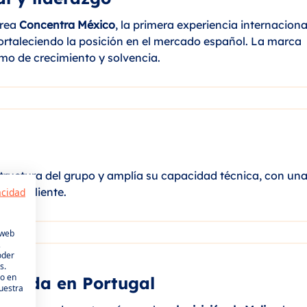
crea
Concentra México
, la primera experiencia internaciona
fortaleciendo la posición en el mercado español. La marca
mo de crecimiento y solvencia.
structura del grupo y amplía su capacidad técnica, con una
a al cliente.
acidad
 web
,
oder
s.
do en
ntrada en Portugal
uestra