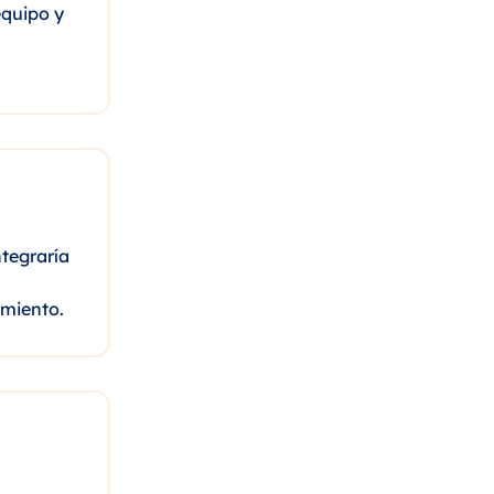
equipo y
ntegraría
imiento.