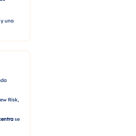
 y una
ada
ew Risk,
centra
se