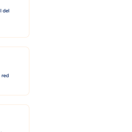
l del
 red