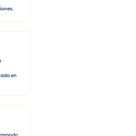
iones.
e
zada en
formando