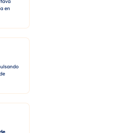
ctava
ia en
pulsando
 de
 de