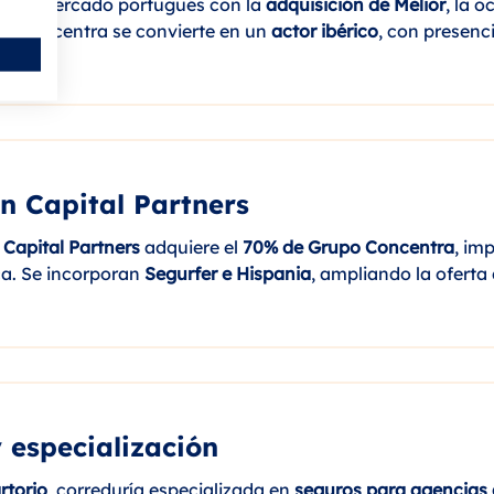
en el mercado portugués con la
adquisición de Melior
, la o
po Concentra se convierte en un
actor ibérico
, con presenc
n Capital Partners
 Capital Partners
adquiere el
70% de Grupo Concentra
, im
ca. Se incorporan
Segurfer e Hispania
, ampliando la oferta
 especialización
rtorio
, correduría especializada en
seguros para agencias