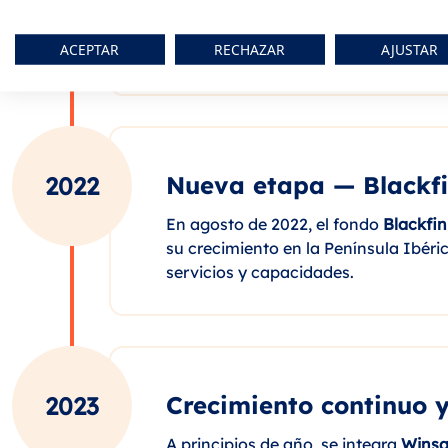
El verano de 2021 marca la entrada 
correduría más grande del país. Gru
ACEPTAR
RECHAZAR
AJUSTAR
ambos lados de la península.
Nueva etapa — Blackfi
2022
En agosto de 2022, el fondo
Blackfin
su crecimiento en la Península Ibéri
servicios y capacidades.
Crecimiento continuo y
2023
A principios de año, se integra
Winsa