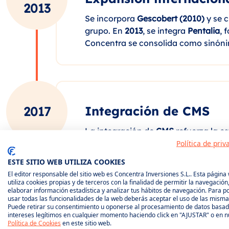
2013
Se incorpora
Gescobert (2010)
y se 
grupo. En
2013
, se integra
Pentalia
, 
Concentra se consolida como sinóni
Integración de CMS
2017
La integración de
CMS
refuerza la e
cada vez más cohesionada y orientad
Política de priv
ESTE SITIO WEB UTILIZA COOKIES
El editor responsable del sitio web es Concentra Inversiones S.L.. Esta página
utiliza cookies propias y de terceros con la finalidad de permitir la navegación
elaborar información estadística y analizar tus hábitos de navegación. Para p
usar todas las funcionalidades de la web deberás aceptar el uso de las misma
Puede retirar su consentimiento u oponerse al procesamiento de datos basa
Expansión ibérica — E
2021
intereses legítimos en cualquier momento haciendo click en "AJUSTAR" o en n
Política de Cookies
en este sitio web.